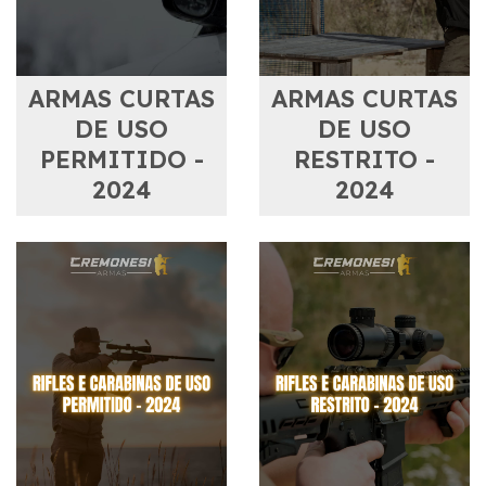
ARMAS CURTAS
ARMAS CURTAS
DE USO
DE USO
PERMITIDO -
RESTRITO -
2024
2024