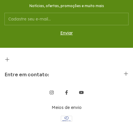
Notícias, ofertas, promoções e muito mais
Entre em contato:
Meios de envio