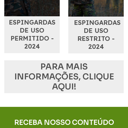
ESPINGARDAS
ESPINGARDAS
DE USO
DE USO
PERMITIDO -
RESTRITO -
2024
2024
PARA MAIS
INFORMAÇÕES,
CLIQUE
AQUI
!
RECEBA NOSSO CONTEÚDO