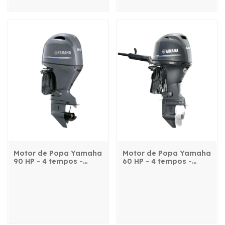
Motor de Popa Yamaha
Motor de Popa Yamaha
90 HP - 4 tempos -
60 HP - 4 tempos -
F90CETL - com
F60FETL - com manche
comando, power trim e
e power trim
partida elétrica