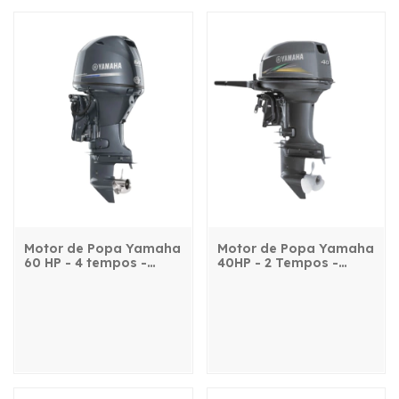
Motor de Popa Yamaha
Motor de Popa Yamaha
60 HP - 4 tempos -
40HP - 2 Tempos -
F60FETL - com
40AWHS - com manche
comando e power trim
e partida elétrica