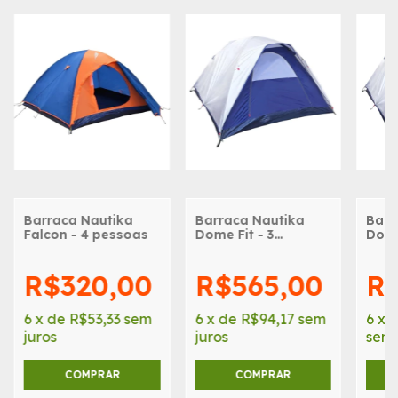
Barraca Nautika
Barraca Nautika
Barr
Falcon - 4 pessoas
Dome Fit - 3
Dome
Pessoas
Pess
R$320,00
R$565,00
R$
6
x
de
R$53,33
sem
6
x
de
R$94,17
sem
6
x
juros
juros
sem 