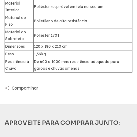
Material
Poliéster respirável em tela no-see-um
Interior
Material do
Polietileno de alta resistência
Piso
Material do
Poliéster 170T
Sobreteto
Dimensões
120 x 180 x 210 cm
Peso
1,39kg
Resistência à
De 600 a 1000 mm: resistência adequada para
Chuva
garoas e chuvas amenas
Compartilhar
APROVEITE PARA COMPRAR JUNTO: