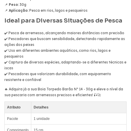
📌
Peso:
30g
📌
Aplicação:
Pesca em rios, lagos e pesqueiros
Ideal para Diversas Situações de Pesca
✔️ Pesca de arremesso, alcançando maiores distâncias com precisão
✔️ Pescadores que buscam sensibilidade, detectando rapidamente as
ações dos peixes
✔️ Uso em diferentes ambientes aquáticos, como rios, lagos e
pesqueiros
✔️ Captura de diversas espécies, adaptando-se a diferentes técnicas e
iscas
✔️ Pescadores que valorizam durabilidade, com equipamento
resistente e confiável
🔥 Adquira já a sua Boia Torpedo Barão Nº 14 - 30g e eleve o nível da
sua pescaria com arremessos precisos e eficientes! 🎣🚀
Atributo
Detalhes
Pacote
1 unidade
Comprimento
15 cm