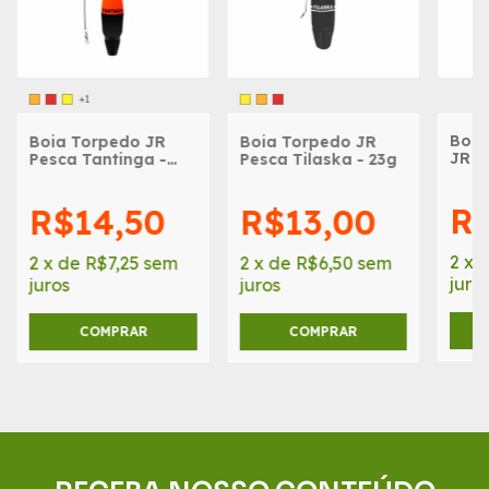
+1
Boia
Boia Torpedo JR
Boia Torpedo JR
JR P
Pesca Tantinga -
Pesca Tilaska - 23g
18g
23g
R$
R$14,50
R$13,00
2
x
2
x
de
R$7,25
sem
2
x
de
R$6,50
sem
juro
juros
juros
COMPRAR
COMPRAR