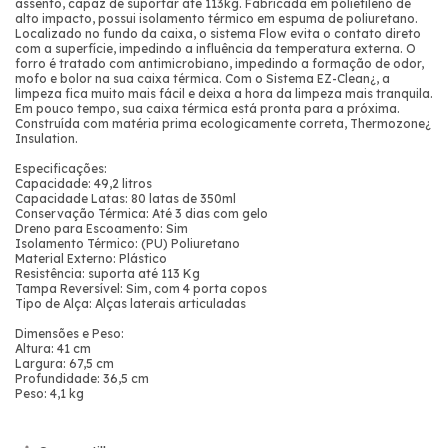
assento, capaz de suportar até 113kg. Fabricada em polietileno de
alto impacto, possui isolamento térmico em espuma de poliuretano.
Localizado no fundo da caixa, o sistema Flow evita o contato direto
com a superfície, impedindo a influência da temperatura externa. O
forro é tratado com antimicrobiano, impedindo a formação de odor,
mofo e bolor na sua caixa térmica. Com o Sistema EZ-Clean¿, a
limpeza fica muito mais fácil e deixa a hora da limpeza mais tranquila.
Em pouco tempo, sua caixa térmica está pronta para a próxima.
Construída com matéria prima ecologicamente correta, Thermozone¿
Insulation.
Especificações:
Capacidade: 49,2 litros
Capacidade Latas: 80 latas de 350ml
Conservação Térmica: Até 3 dias com gelo
Dreno para Escoamento: Sim
Isolamento Térmico: (PU) Poliuretano
Material Externo: Plástico
Resistência: suporta até 113 Kg
Tampa Reversível: Sim, com 4 porta copos
Tipo de Alça: Alças laterais articuladas
Dimensões e Peso:
Altura: 41 cm
Largura: 67,5 cm
Profundidade: 36,5 cm
Peso: 4,1 kg