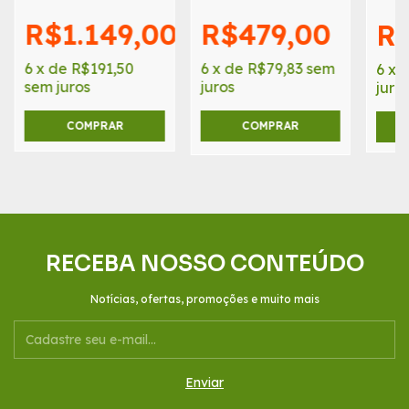
49,2 Litros
0
R$1.149,00
R$479,00
R$
6
x
de
R$191,50
6
x
de
R$79,83
sem
6
x
sem juros
juros
juro
COMPRAR
RECEBA NOSSO CONTEÚDO
Notícias, ofertas, promoções e muito mais