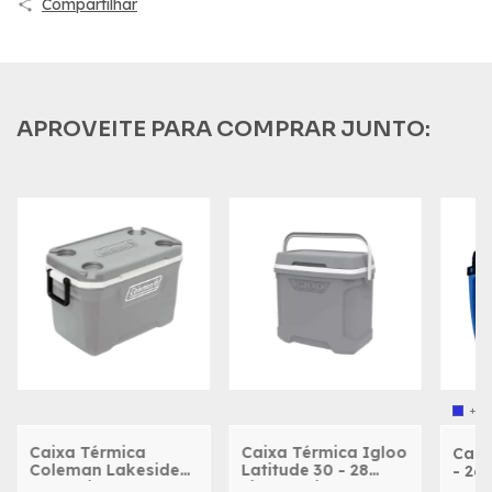
Compartilhar
APROVEITE PARA COMPRAR JUNTO:
+6
Caixa Térmica
Caixa Térmica Igloo
Caix
Coleman Lakeside
Latitude 30 - 28
- 26 
316 Series 52QT -
Litros - Cinza