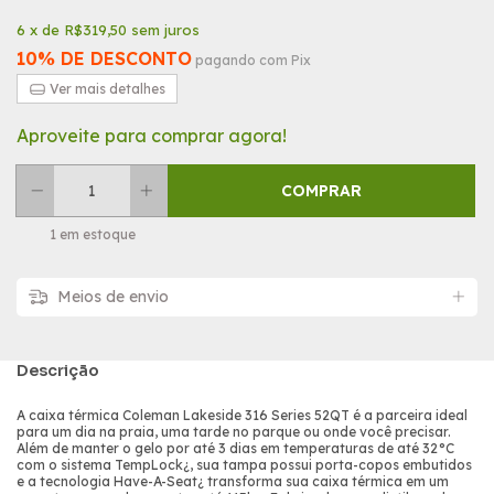
6
x de
R$319,50
sem juros
10% DE DESCONTO
pagando com Pix
Ver mais detalhes
Aproveite para comprar agora!
1
em estoque
Meios de envio
Descrição
A caixa térmica Coleman Lakeside 316 Series 52QT é a parceira ideal
para um dia na praia, uma tarde no parque ou onde você precisar.
Além de manter o gelo por até 3 dias em temperaturas de até 32°C
com o sistema TempLock¿, sua tampa possui porta-copos embutidos
e a tecnologia Have-A-Seat¿ transforma sua caixa térmica em um