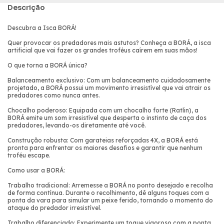
Descrição
Descubra a Isca BORÁ!
Quer provocar os predadores mais astutos? Conheça a BORÁ, a isca
artificial que vai fazer os grandes troféus caírem em suas mãos!
O que torna a BORÁ única?
Balanceamento exclusivo: Com um balanceamento cuidadosamente
projetado, a BORÁ possui um movimento irresistível que vai atrair os
predadores como nunca antes.
Chocalho poderoso: Equipada com um chocalho forte (Ratlin), a
BORÁ emite um som irresistível que desperta o instinto de caça dos
predadores, levando-os diretamente até você.
Construção robusta: Com garateias reforçadas 4X, a BORÁ está
pronta para enfrentar os maiores desafios e garantir que nenhum
troféu escape.
Como usar a BORÁ:
Trabalho tradicional: Arremesse a BORÁ no ponto desejado e recolha
de forma contínua. Durante o recolhimento, dê alguns toques com a
ponta da vara para simular um peixe ferido, tornando o momento do
ataque do predador irresistível.
Trabalho diferenciado: Experimente um toque vigoroso com a ponta