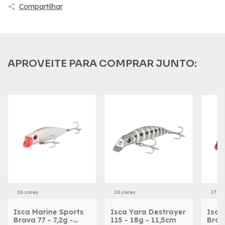
Compartilhar
APROVEITE PARA COMPRAR JUNTO:
16 cores
10 cores
17 co
Isca Marine Sports
Isca Yara Destroyer
Isca
Brava 77 - 7,2g -
115 - 18g - 11,5cm
Brav