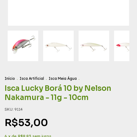
Início
.
Isca Artificial
.
Isca Meia Água
.
Isca Lucky Borá 10 by Nelson
Nakamura - 11g - 10cm
SKU:
9114
R$53,00
6
x de
R$8,83
sem juros