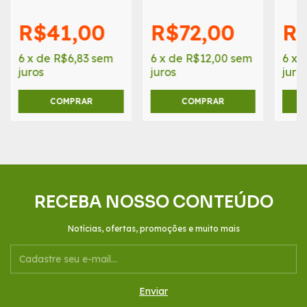
7,7cm
9cm
R$41,00
R$72,00
R$
6
x
de
R$6,83
sem
6
x
de
R$12,00
sem
6
x
juros
juros
juro
COMPRAR
COMPRAR
RECEBA NOSSO CONTEÚDO
Notícias, ofertas, promoções e muito mais