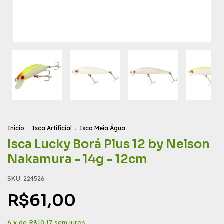
Início
.
Isca Artificial
.
Isca Meia Água
.
Isca Lucky Borá Plus 12 by Nelson
Nakamura - 14g - 12cm
SKU:
224526
R$61,00
6
x de
R$10,17
sem juros