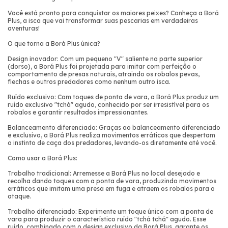
Você está pronto para conquistar os maiores peixes? Conheça a Borá
Plus, a isca que vai transformar suas pescarias em verdadeiras
aventuras!
O que torna a Borá Plus única?
Design inovador: Com um pequeno "V" saliente na parte superior
(dorso), a Borá Plus foi projetada para imitar com perfeição o
comportamento de presas naturais, atraindo os robalos pevas,
flechas e outros predadores como nenhum outro isca.
Ruído exclusivo: Com toques de ponta de vara, a Borá Plus produz um
ruído exclusivo "tchá" agudo, conhecido por ser irresistível para os
robalos e garantir resultados impressionantes.
Balanceamento diferenciado: Graças ao balanceamento diferenciado
e exclusivo, a Borá Plus realiza movimentos erráticos que despertam
o instinto de caça dos predadores, levando-os diretamente até você.
Como usar a Borá Plus:
Trabalho tradicional: Arremesse a Borá Plus no local desejado e
recolha dando toques com a ponta de vara, produzindo movimentos
erráticos que imitam uma presa em fuga e atraem os robalos para o
ataque.
Trabalho diferenciado: Experimente um toque único com a ponta de
vara para produzir o característico ruído "tchá tchá" agudo. Esse
ruído, combinado com o design exclusivo da Borá Plus, garante os