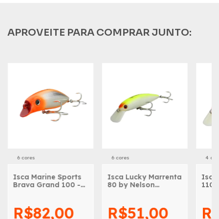
APROVEITE PARA COMPRAR JUNTO:
6 cores
6 cores
4 cor
Isca Marine Sports
Isca Lucky Marrenta
Isca
Brava Grand 100 -
80 by Nelson
110 
23,9g - 10cm
Nakamura - 11g -
Naka
8cm
11c
R$82,00
R$51,00
R