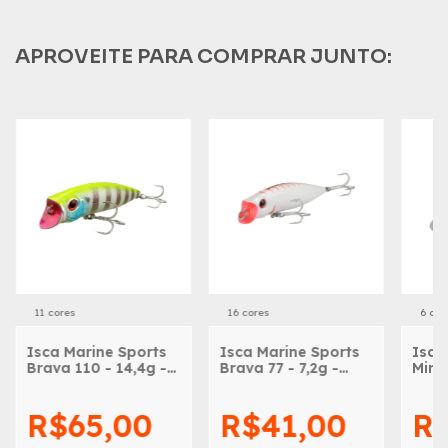
APROVEITE PARA COMPRAR JUNTO:
11 cores
16 cores
6 cor
Isca Marine Sports
Isca Marine Sports
Isca
Brava 110 - 14,4g -
Brava 77 - 7,2g -
Minn
11cm
7,7cm
7,5c
R$65,00
R$41,00
R