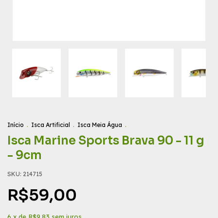
Início
.
Isca Artificial
.
Isca Meia Água
.
Isca Marine Sports Brava 90 - 11 g
- 9cm
SKU:
214715
R$59,00
6
x de
R$9,83
sem juros