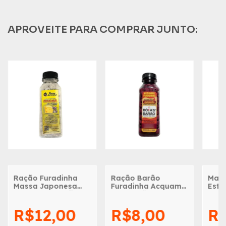
APROVEITE PARA COMPRAR JUNTO:
Ração Furadinha
Ração Barão
Mass
Massa Japonesa
Furadinha Acquamil
Esta
Chama no Queijo -
- Camarão - 120g
120g
R$12,00
R$8,00
R