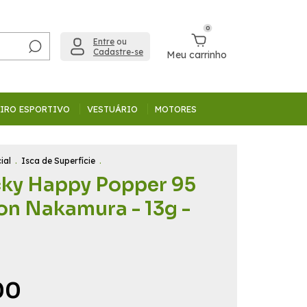
0
Entre
ou
Cadastre-se
Meu carrinho
IRO ESPORTIVO
VESTUÁRIO
MOTORES
ial
.
Isca de Superfície
.
cky Happy Popper 95
on Nakamura - 13g -
00