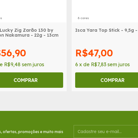
es
6 cores
 Lucky Zig Zarão 130 by
Isca Yara Top Stick - 9,5g 
on Nakamura - 22g - 13cm
56,90
R$47,00
de
R$9,48
sem juros
6
x
de
R$7,83
sem juros
COMPRAR
COMPRAR
s, ofertas, promoções e muito mais