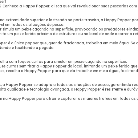
er!
 Conheça a Happy Popper, a isca que vai revolucionar suas pescarias com sua
a extremidade superior e lastreada na parte traseira, a Happy Popper pod
vel em todas as situações de pesca.
r simula um peixe caçando na superfície, provocando os predadores e indu
ita um peixe ferido próximo de estruturas ou no local de onde ocorrer o reb
pper é a única popper que, quando fracionada, trabalha em meia água. Se
dando e facilitando a pegada.
lha com toques curtos para simular um peixe caçando na superfície.
ques curtos sem tirar a Happy Popper do local, imitando um peixe ferido qu
s, recolha a Happy Popper para que ela trabalhe em meia água, facilitando
s, a Happy Popper se adapta a todas as situações de pesca, garantindo res
alta qualidade e tecnologia avançada, a Happy Popper é resistente e durá
m na Happy Popper para atrair e capturar os maiores troféus em todas as 