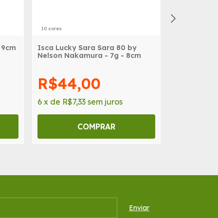
10 cores
9 cores
- 9cm
Isca Lucky Sara Sara 80 by
Isca Lucky 
Nelson Nakamura - 7g - 8cm
Nelson Naka
R$44,00
R$50
6
x
de
R$7,33
sem juros
6
x
de
R$8,
COMPRAR