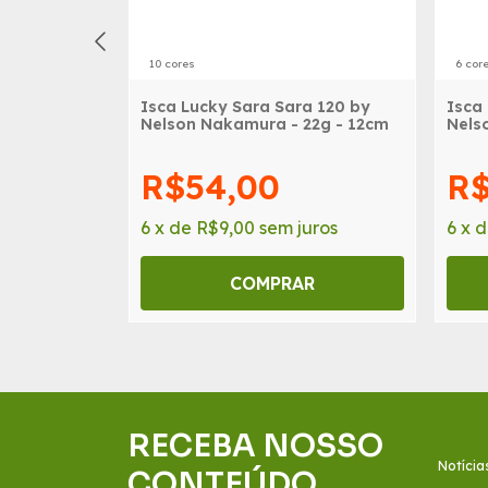
10 cores
6 cor
ick 80 by
Isca Lucky Sara Sara 120 by
Isca
10g - 8cm
Nelson Nakamura - 22g - 12cm
Nels
R$54,00
R$
uros
6
x
de
R$9,00
sem juros
6
x
R
COMPRAR
RECEBA NOSSO
Notícia
CONTEÚDO