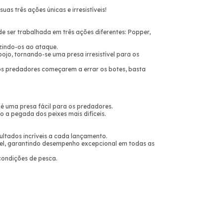
s três ações únicas e irresistíveis!
e ser trabalhada em três ações diferentes: Popper,
zindo-os ao ataque.
ojo, tornando-se uma presa irresistível para os
 os predadores começarem a errar os botes, basta
e é uma presa fácil para os predadores.
 a pegada dos peixes mais difíceis.
ultados incríveis a cada lançamento.
vel, garantindo desempenho excepcional em todas as
condições de pesca.