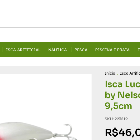
ISCA ARTIFICIAL
NÁUTICA
PESCA
PISCINA E PRAIA
T
Início
.
Isca Artific
Isca Lu
by Nels
9,5cm
SKU:
223819
R$46,