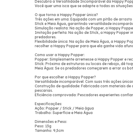
Descubra a Versatilidade Incomparável da Happy Popp
Você quer uma isca que se adapte a todas as situações?
O que torna a Happy Popper única?
Três ações em uma: Equipada com um pitão de arrasto n
Stick e Meia Água, garantindo versatilidade incompará
Simulação realista: Na ação de Popper, a Happy Poppe
Imitação perfeita: Na ação de Stick, a Happy Popper im
predadores.
Flexibilidade única: Na ação de Meia Água, a Happy Po
recolher a Happy Popper para que ela ganhe vida afun
Como usar a Happy Popper:
Popper: Simplesmente arremesse a Happy Popper e reco
Stick: Próximo de estruturas ou locais de rebojo, dê to
Meia Água: Se os predadores começarem a errar os bote
Por que escolher a Happy Popper?
Versatilidade incomparável: Com suas três ações única
Construção de qualidade: Fabricada com materiais de 
pescarias.
Eficiência comprovada: Pescadores experientes confia
Especificações:
Ação: Popper / Stick / Meia água
Trabalho: Superfície e Meia Água
Dimensões e Peso:
Peso: 13g
Tamanho: 9,5cm