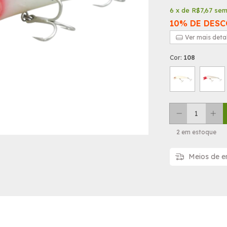
6
x de
R$7,67
sem
10% DE DES
Ver mais deta
Cor:
108
2
em estoque
Meios de e