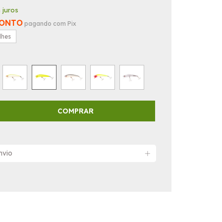
 juros
CONTO
pagando com Pix
lhes
nvio