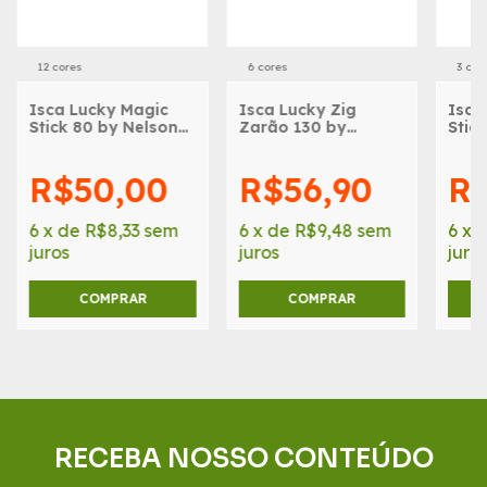
12 cores
6 cores
3 cor
Isca Lucky Magic
Isca Lucky Zig
Isca
Stick 80 by Nelson
Zarão 130 by
Stic
Nakamura - 10g -
Nelson Nakamura -
Naka
8cm
22g - 13cm
11c
R$50,00
R$56,90
R$
6
x
de
R$8,33
sem
6
x
de
R$9,48
sem
6
x
juros
juros
juro
COMPRAR
COMPRAR
RECEBA NOSSO CONTEÚDO