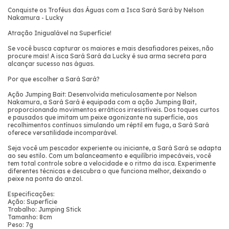
Conquiste os Troféus das Águas com a Isca Sará Sará by Nelson
Nakamura - Lucky
Atração Inigualável na Superfície!
Se você busca capturar os maiores e mais desafiadores peixes, não
procure mais! A isca Sará Sará da Lucky é sua arma secreta para
alcançar sucesso nas águas.
Por que escolher a Sará Sará?
Ação Jumping Bait: Desenvolvida meticulosamente por Nelson
Nakamura, a Sará Sará é equipada com a ação Jumping Bait,
proporcionando movimentos erráticos irresistíveis. Dos toques curtos
e pausados que imitam um peixe agonizante na superfície, aos
recolhimentos contínuos simulando um réptil em fuga, a Sará Sará
oferece versatilidade incomparável.
Seja você um pescador experiente ou iniciante, a Sará Sará se adapta
ao seu estilo. Com um balanceamento e equilíbrio impecáveis, você
tem total controle sobre a velocidade e o ritmo da isca. Experimente
diferentes técnicas e descubra o que funciona melhor, deixando o
peixe na ponta do anzol.
Especificações:
Ação: Superfície
Trabalho: Jumping Stick
Tamanho: 8cm
Peso: 7g