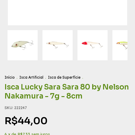
Início
.
Isca Artificial
.
Isca de Superfície
.
Isca Lucky Sara Sara 80 by Nelson
Nakamura - 7g - 8cm
SKU:
222247
R$44,00
6
x de
R$7,33
sem juros