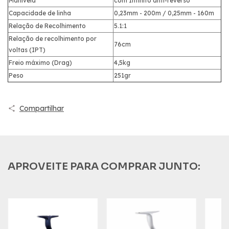
Manivela
com Infinito anti-reverso
Capacidade de linha
0,23mm - 200m / 0,25mm - 160m
Relação de Recolhimento
5.1:1
Relação de recolhimento por
76cm
voltas (IPT)
Freio máximo (Drag)
4,5kg
Peso
251gr
Compartilhar
APROVEITE PARA COMPRAR JUNTO: