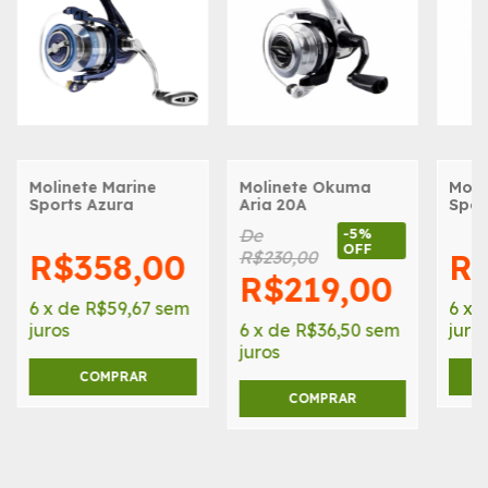
Molinete Marine
Molinete Okuma
Moli
Sports Azura
Aria 20A
Spor
De
-
5
%
OFF
R$358,00
R$230,00
R$
R$219,00
6
x
de
R$59,67
sem
6
x
juros
6
x
de
R$36,50
sem
juro
juros
COMPRAR
COMPRAR