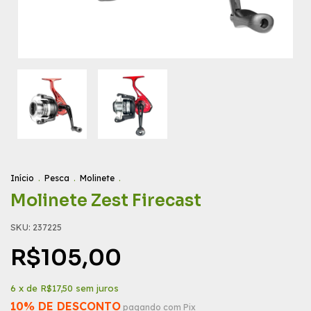
Início
.
Pesca
.
Molinete
.
Molinete Zest Firecast
SKU:
237225
R$105,00
6
x de
R$17,50
sem juros
10% DE DESCONTO
pagando com Pix