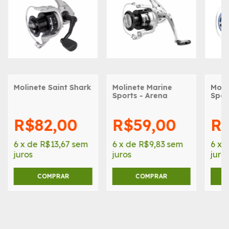
Molinete Saint Shark
Molinete Marine
Moli
Sports - Arena
Spor
R$82,00
R$59,00
R$
6
x
de
R$13,67
sem
6
x
de
R$9,83
sem
6
x
juros
juros
juro
COMPRAR
COMPRAR